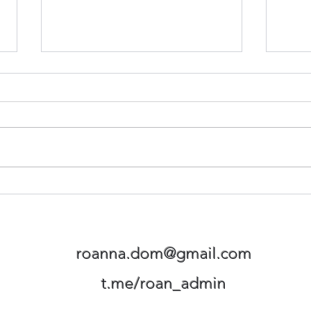
Солодких снів
Це н
roanna.dom@gmail.com
t.me/roan_admin