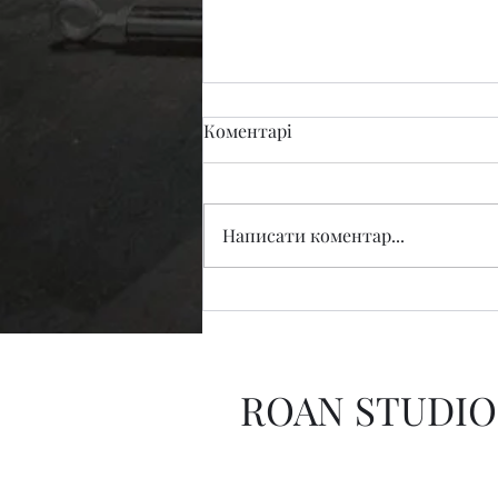
Коментарі
Деббі щось знає
Написати коментар...
ROAN STUDIO