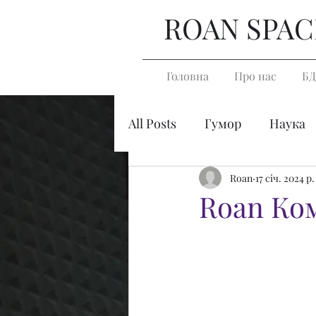
ROAN SPAC
Головна
Про нас
БД
All Posts
Гумор
Наука
Roan
17 січ. 2024 р.
Roan Ком