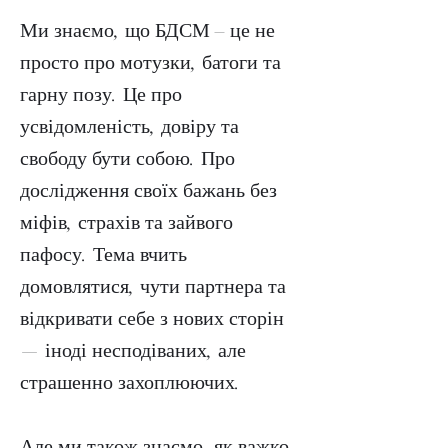
Ми знаємо, що БДСМ – це не
просто про мотузки, батоги та
гарну позу. Це про
усвідомленість, довіру та
свободу бути собою. Про
дослідження своїх бажань без
міфів, страхів та зайвого
пафосу. Тема вчить
домовлятися, чути партнера та
відкривати себе з нових сторін
— іноді несподіваних, але
страшенно захоплюючих.
Але ми також знаємо, як важко