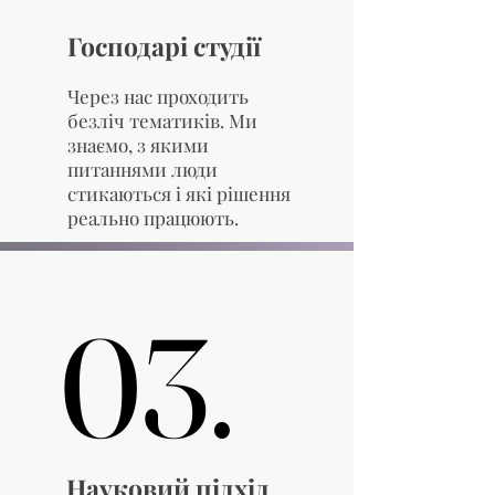
Господарі студії
Через нас проходить
безліч тематиків. Ми
знаємо, з якими
питаннями люди
стикаються і які рішення
реально працюють.
03.
03.
Науковий підхід