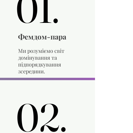
01.
01.
Фемдом-пара
Ми розуміємо світ
домінування та
підпорядкування
зсередини.
02.
02.