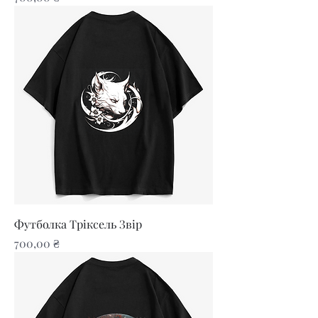
Футболка Тріксель Звір
Ціна
700,00 ₴