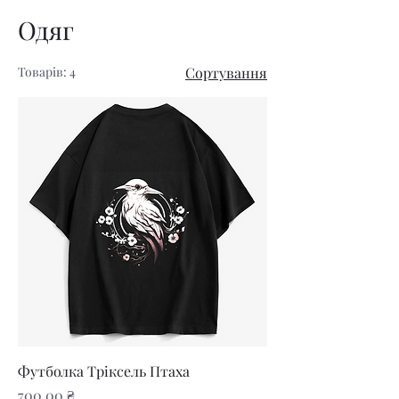
Одяг
Товарів: 4
Сортування
Футболка Тріксель Птаха
Ціна
700,00 ₴