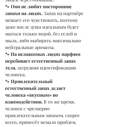
🐾 
Они не любят посторонние 
запахи на людях.
 Запах на партнёре 
мешает его чувствовать, поэтому 
даже после душа идеальным будет 
мыться только водой, без гелей и 
мыла, либо выбирать максимально 
нейтральные ароматы.
🐾 
На незнакомых людях парфюм 
перебивает естественный запах 
тела,
 затрудняя идентификацию 
человека.
🐾 
Привлекательный 
естественный запах делает 
человека «вкусным» во 
взаимодействии.
 В то же время, 
человек с чрезмерно 
привлекательным запахом, скорее 
всего, принесёт немало проблем. 