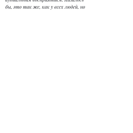
бы, это так же, как у всех людей, но 
праймалы чувствуют их глубже и на 
подсознательном уровне умеют 
пользоваться полученной 
информацией.
#праймализм
Автор: 
https://t.me/Lynx1420
Редактирование: 
https://t.me/Mechanicuss
Теги:
праймализм
Теория