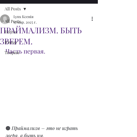
All Posts
Lynx Ксенія
All Posts
15 мар. 2025 г.
ПРАЙМАЛИЗМ. БЫТЬ
Наука
ЗВЕРЕМ.
Юмор
Часть первая.
Теория
🟠 
Праймализм – это не играть 
зверя, а быть им.