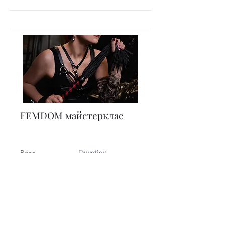
FEMDOM майстерклас
Duration
Price
2500
1 година
Read More