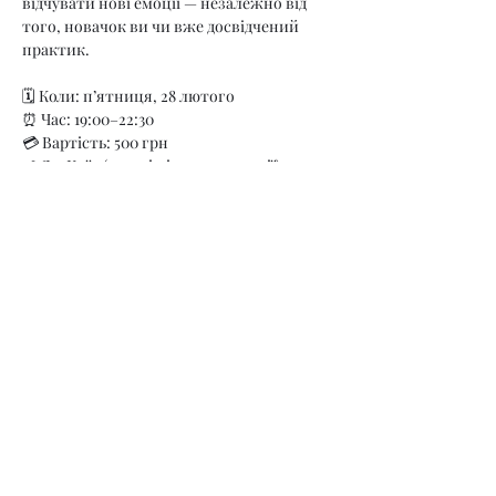
відчувати нові емоції — незалежно від 
того, новачок ви чи вже досвідчений 
практик.
🗓️ Коли: п’ятниця, 28 лютого
⏰ Час: 19:00–22:30
💳 Вартість: 500 грн
📍 Де: Київ (деталі після реєстрації)
Це no sex подія, де ви зможете 
спробувати взаємодії, поспостерігати за 
іншими або просто насолодитися 
атмосферою за чашкою чаю.
Показать еще
Поделиться