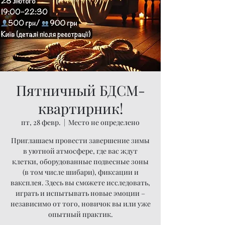
Пятничный БДСМ-
квартирник!
пт, 28 февр.
  |  
Место не определено
Приглашаем провести завершение зимы
в уютной атмосфере, где вас ждут
клетки, оборудованные подвесные зоны
(в том числе шибари), фиксации и
ваксплея. Здесь вы сможете исследовать,
играть и испытывать новые эмоции –
независимо от того, новичок вы или уже
опытный практик.