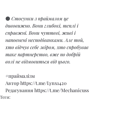
🟠 
Стосунки з праймалом це 
дивовижно. Вони глибокі, теплі і 
справжні. Вони чуттєві, живі і 
наповнені несподіванками. Але той, 
хто відчув себе звіром, хто спробував 
таке партнерство, вже по добрій 
волі не відмовиться від цього.
#праймалізм
Автор 
https://t.me/Lynx1420
Редагування 
https://t.me/Mechanicuss
Теги:
primal
Теорія