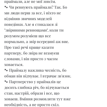
праймали, але не мої зовсім.
🐾 Чи ревнують праймали? Так. Бо 
ми люди перш за все, і ніхто не 
відміняв звичних моделей 
поведінки. Але я стикалася зі 
"звіриними ревнощами", коли ти 
розумом розумієш що все 
нормально, а звір всередині аж виє. 
Про такі речі краще казати 
партнеру, бо звіра не вгамуєш 
словами, і він просто з часом 
ховається.
🐾 Праймалу важлива чесність, бо 
обман він відчуває. І втрачає зв'язок. 
🐾 Партнерство у праймалів це 
досить глибока річ, бо відчувається 
стан, настрій, образи і все, що 
ховаєш. Вміння розмовляти тут вже 
необхідність, а не просто скіл.