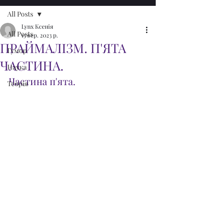
All Posts
Lynx Ксенія
All Posts
13 вер. 2023 р.
ПРАЙМАЛІЗМ. П'ЯТА
Гумор
ЧАСТИНА.
Наука
Частина п'ята.
Теорія