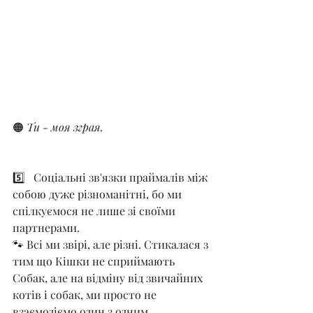
🟠
 Ти - моя зграя.
5️⃣   Соціальні зв'язки праймалів між 
собою дуже різноманітні, бо ми 
спілкуємося не лише зі своїми 
партнерами.
🐾 Всі ми звірі, але різні. Стикалася з 
тим що Кішки не сприймають 
Собак, але на відміну від звичайних 
котів і собак, ми просто не 
взаємодіємо один з одним.