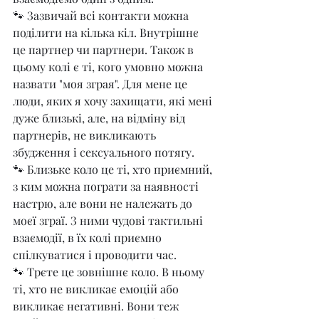
🐾 Зазвичай всі контакти можна 
поділити на кілька кіл. Внутрішнє 
це партнер чи партнери. Також в 
цьому колі є ті, кого умовно можна 
назвати "моя зграя". Для мене це 
люди, яких я хочу захищати, які мені 
дуже близькі, але, на відміну від 
партнерів, не викликають 
збудження і сексуального потягу.
🐾 Близьке коло це ті, хто приємний, 
з ким можна пограти за наявності 
настрю, але вони не належать до 
моєї зграї. З ними чудові тактильні 
взаємодії, в їх колі приємно 
спілкуватися і проводити час.
🐾 Трєте це зовнішнє коло. В ньому 
ті, хто не викликає емоцій або 
викликає негативні. Вони теж 